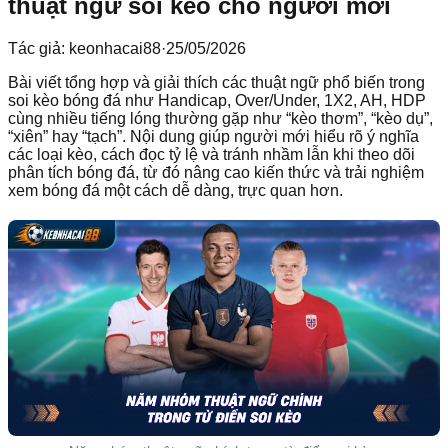
thuật ngữ soi kèo cho người mới
Tác giả:
keonhacai88
·
25/05/2026
Bài viết tổng hợp và giải thích các thuật ngữ phổ biến trong
soi kèo bóng đá như Handicap, Over/Under, 1X2, AH, HDP
cùng nhiều tiếng lóng thường gặp như “kèo thơm”, “kèo dụ”,
“xiên” hay “tạch”. Nội dung giúp người mới hiểu rõ ý nghĩa
các loại kèo, cách đọc tỷ lệ và tránh nhầm lẫn khi theo dõi
phân tích bóng đá, từ đó nâng cao kiến thức và trải nghiệm
xem bóng đá một cách dễ dàng, trực quan hơn.