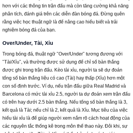
hơn với các thông tin trận đấu mà còn tăng cường khả năng
phân tích, đánh giá trên các diễn đàn bóng đá. Đừng quên
rằng việc học thuật ngữ là để nâng cao hiểu biết và trải
nghiệm bóng đá của bạn.
Over/Under, Tài, Xỉu
Trong bóng đá, thuật ngữ "Over/Under" tương đương với
"Tài/Xỉu", và thường được sử dụng để chỉ số bàn thắng
được ghi trong trận đấu. Kèo tài xỉu, người ta sẽ dự đoán
tổng số bàn thắng liệu có cao (Tài) hay thấp (Xỉu) hơn một
con số định trước. Ví dụ, nếu trận đấu giữa Real Madrid và
Barcelona có mức tài xỉu 2.5, người ta dự đoán xem trận đấu
có trên hay dưới 2.5 bàn thắng. Nếu tổng số bàn thắng là 3,
kết quả là Tài; nếu chỉ là 2, kết quả là Xỉu. Mục tiêu của việc
hiểu tài xỉu là để giúp người xem nắm rõ cách hoạt động của
các nguyên tắc thống kê trong môn thể thao này. Đôi khi, sự