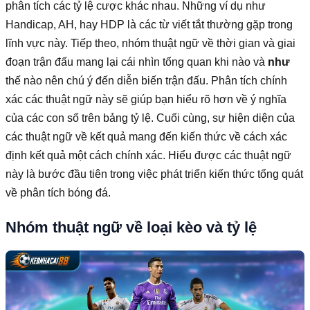
phân tích các tỷ lệ cược khác nhau. Những ví dụ như
Handicap, AH, hay HDP là các từ viết tắt thường gặp trong
lĩnh vực này. Tiếp theo, nhóm thuật ngữ về thời gian và giai
đoạn trận đấu mang lại cái nhìn tổng quan khi nào và
như
thế nào nên chú ý đến diễn biến trận đấu. Phân tích chính
xác các thuật ngữ này sẽ giúp bạn hiểu rõ hơn về ý nghĩa
của các con số trên bảng tỷ lệ. Cuối cùng, sự hiện diện của
các thuật ngữ về kết quả mang đến kiến thức về cách xác
định kết quả một cách chính xác. Hiểu được các thuật ngữ
này là bước đầu tiên trong việc phát triển kiến thức tổng quát
về phân tích bóng đá.
Nhóm thuật ngữ về loại kèo và tỷ lệ