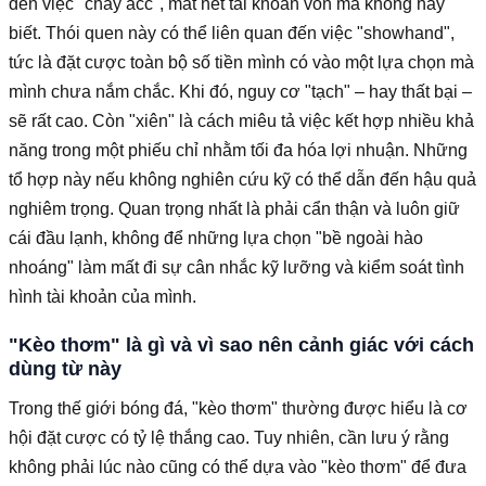
đến việc "cháy acc", mất hết tài khoản vốn mà không hay
biết. Thói quen này có thể liên quan đến việc "showhand",
tức là đặt cược toàn bộ số tiền mình có vào một lựa chọn mà
mình chưa nắm chắc. Khi đó, nguy cơ "tạch" – hay thất bại –
sẽ rất cao. Còn "xiên" là cách miêu tả việc kết hợp nhiều khả
năng trong một phiếu chỉ nhằm tối đa hóa lợi nhuận. Những
tổ hợp này nếu không nghiên cứu kỹ có thể dẫn đến hậu quả
nghiêm trọng. Quan trọng nhất là phải cẩn thận và luôn giữ
cái đầu lạnh, không để những lựa chọn "bề ngoài hào
nhoáng" làm mất đi sự cân nhắc kỹ lưỡng và kiểm soát tình
hình tài khoản của mình.
"Kèo thơm" là gì và vì sao nên cảnh giác với cách
dùng từ này
Trong thế giới bóng đá, "kèo thơm" thường được hiểu là cơ
hội đặt cược có tỷ lệ thắng cao. Tuy nhiên, cần lưu ý rằng
không phải lúc nào cũng có thể dựa vào "kèo thơm" để đưa