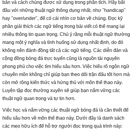
bản và cách chúng được sử dụng trong phân tích. Hãy bắt
đầu với những thuật ngữ thông dụng nhất, như "handicap"
hay "over/under", để có cái nhìn cơ bản về chúng. Đọc kỹ
phần giải thích các ngữ tiếng trong bài viết có thể mang lại
nhiều thông tin quan trọng. Chú ý rằng mỗi thuật ngữ thường
mang một ý nghĩa và tình huống sử dụng nhất định, do đó
không nên đánh đồng tất cả các ngữ tiếng. Các diễn đàn và
cộng đồng bóng đá trực tuyến cũng là nguồn tài nguyên
phong phú cho việc tìm hiểu sâu hơn. Việc hiểu rõ ngôn ngữ
chuyên môn không chỉ giúp bạn theo dõi trận đấu tốt hơn mà
còn mở rộng kiến thức và hứng thú với môn thể thao này.
Luyện tập đọc thường xuyên sẽ giúp bạn nắm vững các
thuật ngữ quan trọng và tự tin hơn.
Việc học và nắm vững các thuật ngữ bóng đá là cần thiết để
hiểu sâu hơn về môn thể thao này. Dưới đây là danh sách
các mẹo hữu ích để hỗ trợ người đọc trong quá trình này: