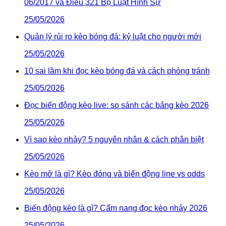
06/2017 và Điều 321 Bộ Luật Hình Sự
25/05/2026
Quản lý rủi ro kèo bóng đá: kỷ luật cho người mới
25/05/2026
10 sai lầm khi đọc kèo bóng đá và cách phòng tránh
25/05/2026
Đọc biến động kèo live: so sánh các bảng kèo 2026
25/05/2026
Vì sao kèo nhảy? 5 nguyên nhân & cách phân biệt
25/05/2026
Kèo mở là gì? Kèo đóng và biến động line vs odds
25/05/2026
Biến động kèo là gì? Cẩm nang đọc kèo nhảy 2026
25/05/2026