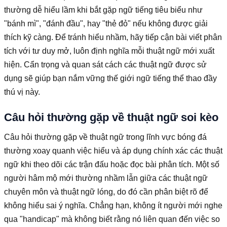
thường dễ hiểu lầm khi bắt gặp ngữ tiếng tiêu biểu như
"bánh mì", "đánh đầu", hay "thẻ đỏ" nếu không được giải
thích kỹ càng. Để tránh hiểu nhầm, hãy tiếp cận bài viết phân
tích với tư duy mở, luôn định nghĩa mỗi thuật ngữ mới xuất
hiện. Cẩn trọng và quan sát cách các thuật ngữ được sử
dụng sẽ giúp bạn nắm vững thế giới ngữ tiếng thể thao đầy
thú vị này.
Câu hỏi thường gặp về thuật ngữ soi kèo
Câu hỏi thường gặp về thuật ngữ trong lĩnh vực bóng đá
thường xoay quanh việc hiểu và áp dụng chính xác các thuật
ngữ khi theo dõi các trận đấu hoặc đọc bài phân tích. Một số
người hâm mộ mới thường nhầm lẫn giữa các thuật ngữ
chuyên môn và thuật ngữ lóng, do đó cần phân biệt rõ để
không hiểu sai ý nghĩa. Chẳng hạn, không ít người mới nghe
qua "handicap" mà không biết rằng nó liên quan đến việc so