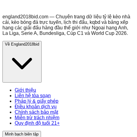
england2018bid.com — Chuyên trang dữ liệu tỷ lệ kèo nhà
cái, kèo bóng đá trực tuyến, lịch thi đấu, kqbd và bảng xếp
hạng các giải đấu hàng đầu thế giới như Ngoại hạng Anh,
La Liga, Serie A, Bundesliga, Cúp C1 và World Cup 2026.
Về England2018bid
Giới thiệu
Liên hệ tòa soạn
Pháp lý & giấy phép
Điều khoản dịch vụ
Chính sách bảo mật
Miễn trừ trách nhiệm
Quy định độ tuổi 21+
Minh bạch biên tập