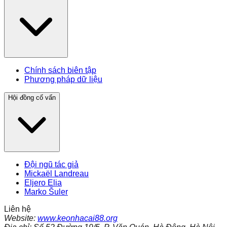
Chính sách biên tập
Phương pháp dữ liệu
Hội đồng cố vấn
Đội ngũ tác giả
Mickaël Landreau
Eljero Elia
Marko Šuler
Liên hệ
Website:
www.keonhacai88.org