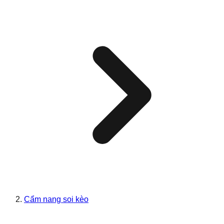
Cẩm nang soi kèo