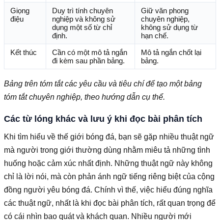
Giọng
Duy trì tính chuyên
Giữ văn phong
điệu
nghiệp và không sử
chuyên nghiệp,
dụng một số từ chỉ
không sử dụng từ
định.
hạn chế.
Kết thúc
Cần có một mô tả ngắn
Mô tả ngắn chốt lại
đi kèm sau phần bảng.
bảng.
Bảng trên tóm tắt các yêu cầu và tiêu chí để tạo một bảng
tóm tắt chuyên nghiệp, theo hướng dẫn cụ thể.
Các từ lóng khác và lưu ý khi đọc bài phân tích
Khi tìm hiểu về thế giới bóng đá, bạn sẽ gặp nhiều thuật ngữ
mà người trong giới thường dùng nhằm miêu tả những tình
huống hoặc cảm xúc nhất định. Những thuật ngữ này không
chỉ là lời nói, mà còn phản ánh ngữ tiếng riêng biệt của cộng
đồng người yêu bóng đá. Chính vì thế, việc hiểu đúng nghĩa
các thuật ngữ, nhất là khi đọc bài phân tích, rất quan trọng để
có cái nhìn bao quát và khách quan. Nhiều người mới