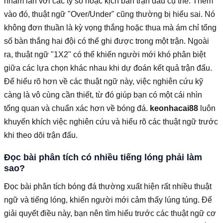
nhầm lẫn với các tỷ số hoặc kịch bản trận đấu cụ thể. Thêm
vào đó, thuật ngữ "Over/Under" cũng thường bị hiểu sai. Nó
không đơn thuần là kỳ vọng thắng hoặc thua mà ám chỉ tổng
số bàn thắng hai đội có thể ghi được trong một trận. Ngoài
ra, thuật ngữ "1X2" có thể khiến người mới khó phân biệt
giữa các lựa chọn khác nhau khi dự đoán kết quả trận đấu.
Để hiểu rõ hơn về các thuật ngữ này, việc nghiên cứu kỹ
càng là vô cùng cần thiết, từ đó giúp bạn có một cái nhìn
tổng quan và chuẩn xác hơn về bóng đá.
keonhacai88
luôn
khuyến khích việc nghiên cứu và hiểu rõ các thuật ngữ trước
khi theo dõi trận đấu.
Đọc bài phân tích có nhiều tiếng lóng phải làm
sao?
Đọc bài phân tích bóng đá thường xuất hiện rất nhiều thuật
ngữ và tiếng lóng, khiến người mới cảm thấy lúng túng. Để
giải quyết điều này, bạn nên tìm hiểu trước các thuật ngữ cơ