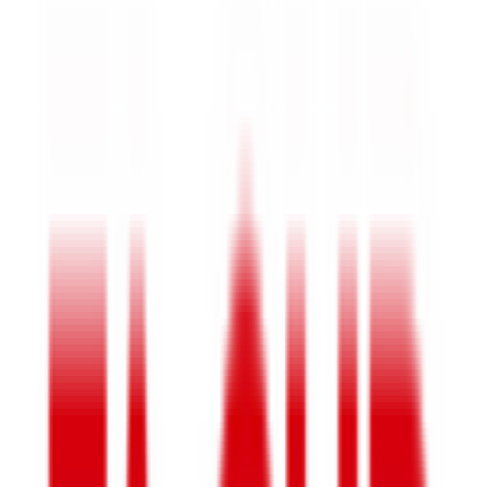
phần không thể thiếu trong lịch sử bóng đá châu Âu. Qua
thời gian, cúp C2 châu Âu đã trải qua nhiều điều chỉnh về
thể thức và cơ cấu. Ban đầu, các đội thi đấu loại trực tiếp,
nhưng hiện nay áp dụng thể thức League Phase với 36 đội.
Qua từng mùa giải, cúp C2 đã ghi nhận nhiều trận đấu kịch
tính và những bất ngờ lớn. Điều này tạo cơ hội thú vị cho
việc phân bổ kèo C2 châu Âu và hiểu rõ cách thức thi đấu.
Sự thay đổi này giúp các đội thể hiện khả năng tốt nhất của
mình qua từng vòng đấu, và thể hiện sự phân bổ công bằng
hơn giữa các
đội
tham gia. Với giải đấu này,
tỷ lệ kèo cúp c2
không chỉ là yếu tố bổ sung mà còn đóng góp vào việc tạo
nên sự chú ý và hấp dẫn của cúp C2 châu Âu.
Từ UEFA Cup đến Europa League
Giải đấu
Từ UEFA Cup đến Europa League
đánh dấu sự chuyển
mình của giải đấu CLB châu Âu hàng đầu này. Khởi đầu vào
World Cup 2026
mùa giải 1971/72 với tên UEFA Cup, giải đã trải qua nhiều
Ngoại Hạng Anh
thăng trầm trước khi được tái thương hiệu thành UEFA
La Liga
Europa League vào 2009/10.
Cúp
C2, như thường gọi ở Việt
Serie A
Nam, là sân chơi cho các CLB đứng sau những đội xuất sắc
Bundesliga
nhất ở Champions League. Việc tái thương hiệu không chỉ
VĐQG Ả Rập Xê Út
là thay tên, mà còn đồng hành với nhiều thay đổi về cấu trúc
Cúp C1 châu Âu
và quy định. Từ mùa giải 2024/25, giải đã áp dụng thể thức
Cúp C2 châu Âu
Cúp
League Phase mới với 36 đội bóng cùng thi đấu. Hàng