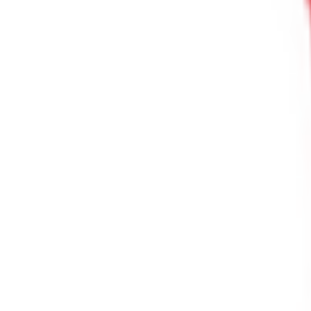
Ngoại Hạng Anh
2026-2027