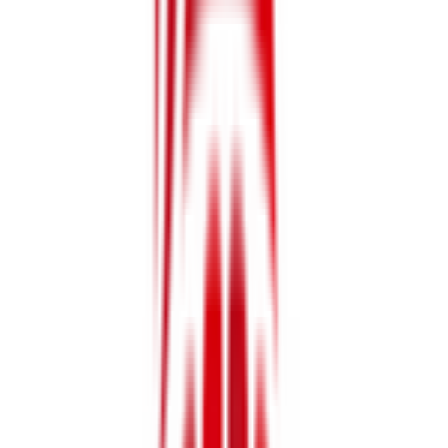
Lịch thi đấu Cúp C1 châu Âu Round
3
Round 1
Round 2
Round 3
Giờ
Đội bóng
Tỷ số
Kèo
Ngày giờ
Chủ nhà
Tỷ số
Khách
Tỷ lệ kèo
12/08
02:00
Lyon
AC Sparta Prague
-
1.96
1
1.86
12/08
02:00
Lyon
vs
AC Sparta Prague