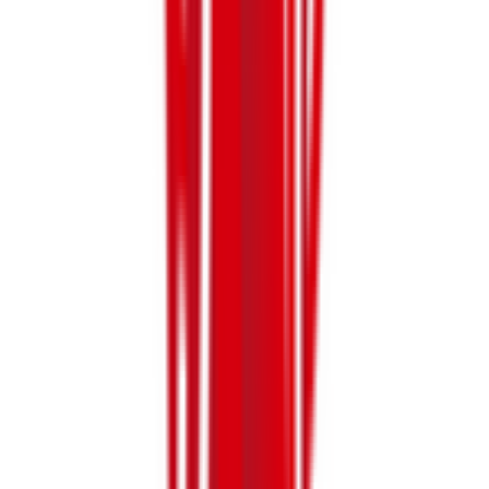
Cúp C1 châu Âu
Cúp C1 châu Âu
Europe
·