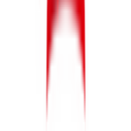
50.0
%
32
FC Kairat Almaty
40.0
%
33
Mjallby AIF
33.3
%
34
Dinamo Zagreb
33.3
%
35
Fenerbahce
33.3
%
36
KuPs
25.0
%
37
CS Universitatea Craiova
25.0
%
38
Saint Gilloise
0.0
%
39
Olympiakos Piraeus