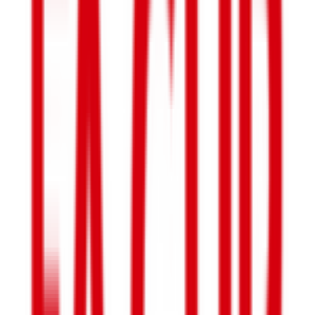
AS Roma
41
13
Napoli
41
14
Borussia Dortmund
41
15
Villarreal
51
16
RB Leipzig
51
17
Real Betis
51
18
Como
67
19
VfB Stuttgart