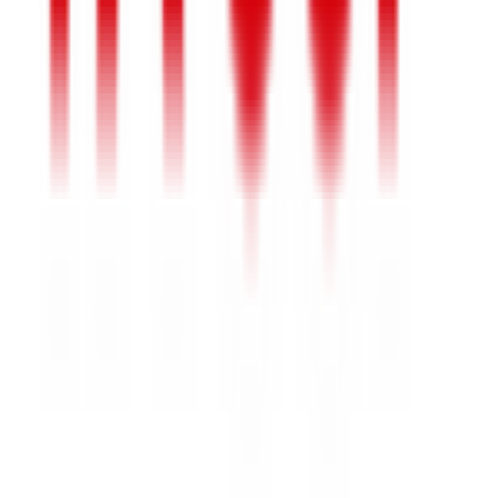
42
Omonia Nicosia FC
1001
43
Heart of Midlothian
2501
Lời giới thiệu
Cúp C1 là giải gì — định danh nhanh từ A đến Z
Thể thức League Phase 36 đội từ mùa 2024/25 — thay đổi lớn
nhất 30 năm
Lộ trình mùa giải từ tháng 8 đến chung kết tháng 5 — 6 phase
liên tục
Cách đọc 3 vùng xếp hạng League Phase — Top 8, 9–24, 25–36
Bracket knockout — 2 lượt và logic seeded vs unseeded
Lịch sử và những kỷ lục đáng nhớ — 71 mùa giải, 24 nhà vô
địch
Phần thưởng cho nhà vô địch ngoài chiếc cúp
UEFA Champions League, còn biết với tên
Cúp C1
, là giải
đấu cấp câu lạc bộ danh giá nhất châu Âu, bắt đầu từ năm
1955. Từ mùa 2024/25, thể thức League Phase đổi mới cho
phép 36 đội nằm trong một bảng xếp hạng tổng duy nhất, tạo
ra sân chơi cạnh tranh khốc liệt. Lịch thi đấu từ tháng 8 đến