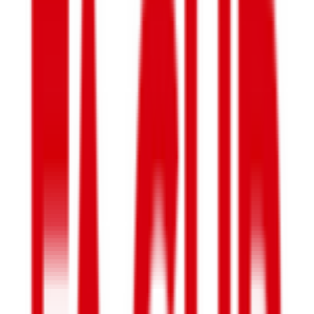
8
5
Real Madrid
8
6
FC Barcelona
8
7
Liverpool
11
8
Manchester United
17
9
Inter Milan
29
10
Atletico Madrid
34
11
Aston Villa
34
12