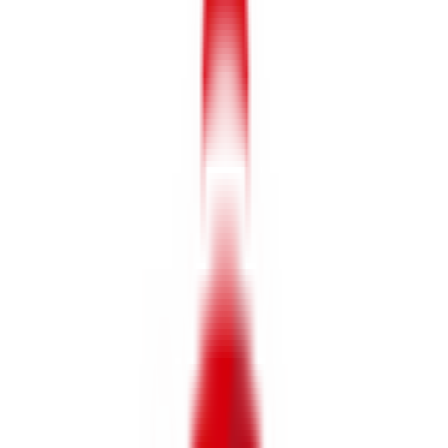
Kauno Zalgiris
Dinamo Zagreb
12/08/2026 / 00:00 / Sắp diễn ra
+1.25
1.00
-1.25
0.80
Cúp C1 châu Âu
NEC Nijmegen
Olympiakos Piraeus
12/08/2026 / 00:30 / Sắp diễn ra
0
0.95
0
0.85
Cúp C1 châu Âu
Crvena Zvezda
Hapoel Beer Sheva