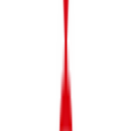
Sabah FK Baku
Aarhus AGF
11/08/2026 / 23:00 / Sắp diễn ra
-0.5
1.00
+0.5
0.80
Cúp C1 châu Âu
Bodo Glimt
Saint Gilloise
11/08/2026 / 23:00 / Sắp diễn ra
-0.75
0.90
+0.75
0.90
Cúp C1 châu Âu