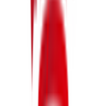
24
ML Vitebsk
50.0
%
25
Riga FC
50.0
%
26
FC Vardar Skopje
50.0
%
27
FK Sutjeska Niksic
50.0
%
28
Lech Poznan
50.0
%
29
Omonia Nicosia FC
50.0
%
30
Borac Banja Luka
50.0
%
31
FC Flora Tallinn