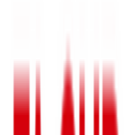
NK Publikum Celje
0.0
%
48
Larne FC
0.0
%
Tỷ lệ kèo vô địch Cúp C1 châu Âu
#
Đội bóng
Tỷ lệ
1
Paris Saint Germain (PSG)
6
2
Arsenal
7.5
3
Bayern Munchen
7.5
4
Manchester City