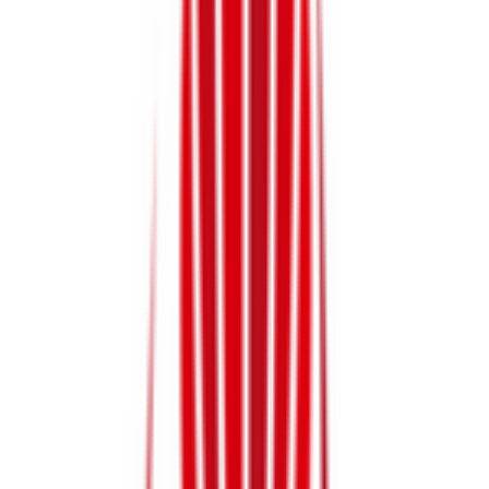
12/08
01:15
NK Publikum Celje
FC Ararat Armenia
-
1.85
1
1.97
12/08
01:15
NK Publikum Celje
vs
FC Ararat Armenia
1.85
1
1.97
12/08
01:00
Crvena Zvezda
Hapoel Beer Sheva
-
1.98
1.5
1.84
12/08
01:00
Crvena Zvezda
vs
Hapoel Beer Sheva
1.98
1.5
1.84
12/08
00:30
NEC Nijmegen