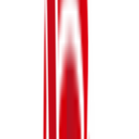
-1.25
0.98
+1.25
0.83
Cúp C1 châu Âu
Sturm Graz
Fenerbahce
12/08/2026 / 01:30 / Sắp diễn ra
+0.5
0.95
-0.5
0.85
Cúp C1 châu Âu
Lyon
AC Sparta Prague
12/08/2026 / 02:00 / Sắp diễn ra
-1
0.83
+1
0.98