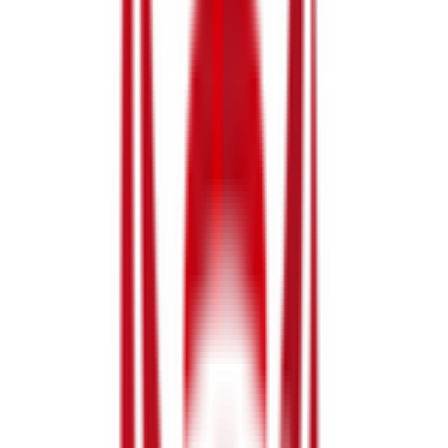
11/08
22:00
FC Kairat Almaty
vs
Levski Sofia
1.91
0
1.91
1
/
2
← Trước
Sau →
Nhánh đấu
Đang tải...
Thống kê kèo Cúp C1 châu Âu
HDP
TX
Tất cả
FT
HT
#
Đội bóng
Thắng %