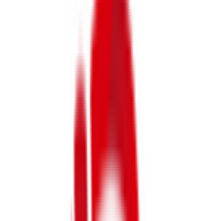
12/08/2026 / 01:00 / Sắp diễn ra
-1.5
0.85
+1.5
0.95
Cúp C1 châu Âu
Slovan Bratislava
Mjallby AIF
12/08/2026 / 01:15 / Sắp diễn ra
-0.5
0.80
+0.5
1.00
Cúp C1 châu Âu
NK Publikum Celje
FC Ararat Armenia
12/08/2026 / 01:15 / Sắp diễn ra