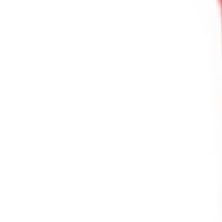
Dự đoán bóng đá Macao