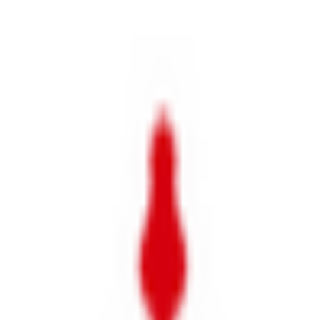
ận Định Bóng Đá Hôm Nay, S
Hạng
Dự Đoán Macao
Giải Đấu
Cẩm Nang Soi Kèo
QG Ả Rập Xê Út
Cúp C1 châu Âu
Cúp C2 châu Âu
V-League
Cú
QG Ả Rập Xê Út
Cúp C1 châu Âu
Cúp C2 châu Âu
V-League
Cú