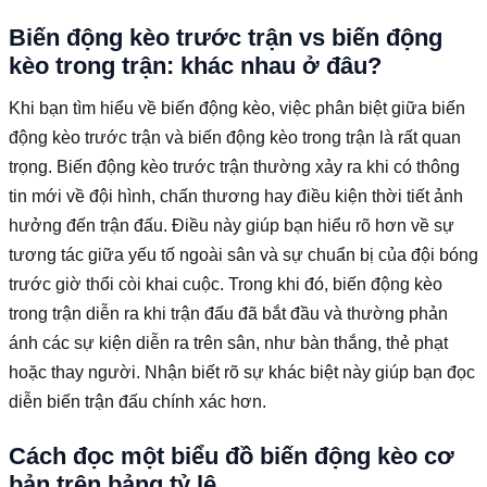
Biến động kèo trước trận vs biến động
kèo trong trận: khác nhau ở đâu?
Khi bạn tìm hiểu về biến động kèo, việc phân biệt giữa biến
động kèo trước trận và biến động kèo trong trận là rất quan
trọng. Biến động kèo trước trận thường xảy ra khi có thông
tin mới về đội hình, chấn thương hay điều kiện thời tiết ảnh
hưởng đến trận đấu. Điều này giúp bạn hiểu rõ hơn về sự
tương tác giữa yếu tố ngoài sân và sự chuẩn bị của đội bóng
trước giờ thổi còi khai cuộc. Trong khi đó, biến động kèo
trong trận diễn ra khi trận đấu đã bắt đầu và thường phản
ánh các sự kiện diễn ra trên sân, như bàn thắng, thẻ phạt
hoặc thay người. Nhận biết rõ sự khác biệt này giúp bạn đọc
diễn biến trận đấu chính xác hơn.
Cách đọc một biểu đồ biến động kèo cơ
bản trên bảng tỷ lệ