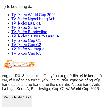
Tỷ lệ kèo bóng đá
Tỷ lệ kèo World Cup 2026
Tỷ lệ kèo Ngoại hạng Anh
Tỷ lệ kèo La Liga
Tỷ lệ kèo Serie A
Tỷ lệ kèo Bundesliga
Tỷ lệ kèo Saudi Pro League
Tỷ lệ kèo Cúp C1
Tỷ lệ kèo Cúp C2
Tỷ lệ kèo V-League
Tỷ lệ kèo Cúp FA
england2018bid.com — Chuyên trang dữ liệu tỷ lệ kèo nhà
cái, kèo bóng đá trực tuyến, lịch thi đấu, kqbd và bảng xếp
hạng các giải đấu hàng đầu thế giới như Ngoại hạng Anh,
La Liga, Serie A, Bundesliga, Cúp C1 và World Cup 2026.
Về England2018bid