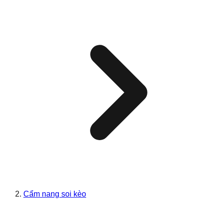
Cẩm nang soi kèo