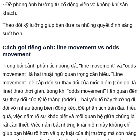
· Đề phòng ảnh hưởng từ cổ động viên và không khí sân
khách.
Theo dõi kỹ lưỡng giúp bạn đưa ra những quyết định sáng
suốt hơn.
Cách gọi tiếng Anh: line movement vs odds
movement
Trong bối cảnh phân tích bóng đá, "line movement" và "odds
movement" là hai thuật ngữ quan trọng cần hiểu. "Line
movement" đề cập đến sự thay đổi của mốc điểm (còn gọi là
line) theo thời gian, trong khi "odds movement" liên quan đến
sự thay đổi của tỷ lệ thắng (odds) – hai yếu tố này thường đi
đôi với nhau trong biến động kèo. Để phân tích trận đấu hiệu
quả, việc nắm rõ sự khác biệt và mối quan hệ giữa chúng là
rất cần thiết. Việc nắm bắt những khái niệm này không chỉ
giúp bạn hiểu rõ hơn về quy luật của thị trường mà còn nâng