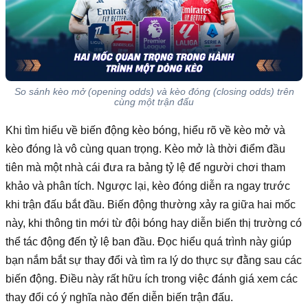
So sánh kèo mở (opening odds) và kèo đóng (closing odds) trên
cùng một trận đấu
Khi tìm hiểu về biến động kèo bóng, hiểu rõ về kèo mở và
kèo đóng là vô cùng quan trọng. Kèo mở là thời điểm đầu
tiên mà một nhà cái đưa ra bảng tỷ lệ để người chơi tham
khảo và phân tích. Ngược lại, kèo đóng diễn ra ngay trước
khi trận đấu bắt đầu. Biến động thường xảy ra giữa hai mốc
này, khi thông tin mới từ đội bóng hay diễn biến thị trường có
thể tác động đến tỷ lệ ban đầu. Đọc hiểu quá trình này giúp
bạn nắm bắt sự thay đổi và tìm ra lý do thực sự đằng sau các
biến động. Điều này rất hữu ích trong việc đánh giá xem các
thay đổi có ý nghĩa nào đến diễn biến trận đấu.