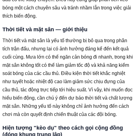
bóng một cách chuyên sâu và tránh nhầm lẫn trong việc giải
thích biến động.
Thời tiết và mặt sân — giới thiệu
Thời tiết và mặt sân là yếu tố thường bị bỏ qua trong phân
tích trận đấu, nhưng lại có ảnh hưởng đáng kể đến kết quả
cuối cùng. Mưa lớn có thể ngăn cản bóng đi nhanh, trong khi
mặt sân không tốt có thể làm giảm tốc độ và khả năng kiểm
soát bóng của các cầu thủ. Điều kiện thời tiết khắc nghiệt
như tuyết hoặc nhiệt độ cao làm giảm sức chịu đựng của
cầu thủ, tác động trực tiếp tới hiệu suất. Vì vậy, khi muốn đọc
hiểu biến động, cần chú ý đến dự báo thời tiết và chất lượng
mặt sân. Những yếu tố này không chỉ ảnh hưởng đến cách
chơi mà còn quyết định chiến thuật của các đội bóng.
Hiện tượng "kèo dụ" theo cách gọi cộng đồng
(đóng khung trung lập)