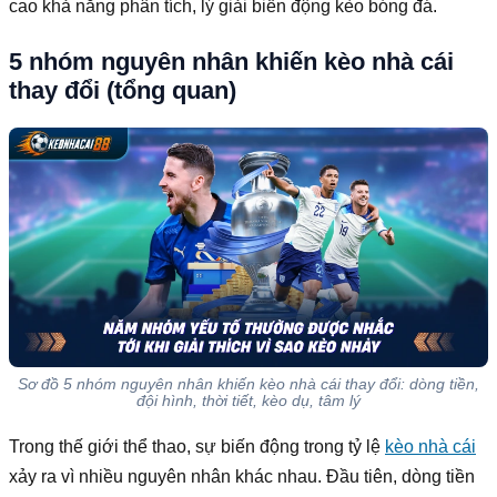
cao khả năng phân tích, lý giải biến động kèo bóng đá.
5 nhóm nguyên nhân khiến kèo nhà cái
thay đổi (tổng quan)
Sơ đồ 5 nhóm nguyên nhân khiến kèo nhà cái thay đổi: dòng tiền,
đội hình, thời tiết, kèo dụ, tâm lý
Trong thế giới thể thao, sự biến động trong tỷ lệ
kèo nhà cái
xảy ra vì nhiều nguyên nhân khác nhau. Đầu tiên, dòng tiền