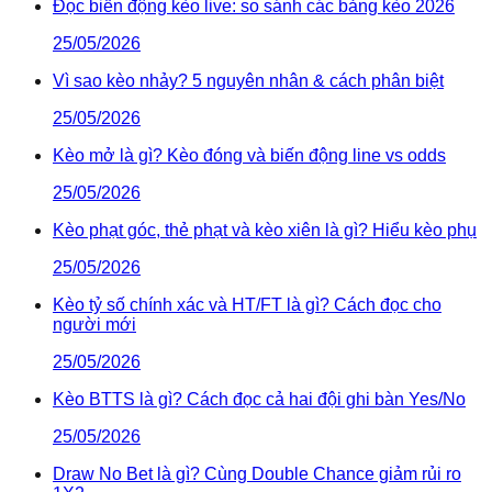
Đọc biến động kèo live: so sánh các bảng kèo 2026
25/05/2026
Vì sao kèo nhảy? 5 nguyên nhân & cách phân biệt
25/05/2026
Kèo mở là gì? Kèo đóng và biến động line vs odds
25/05/2026
Kèo phạt góc, thẻ phạt và kèo xiên là gì? Hiểu kèo phụ
25/05/2026
Kèo tỷ số chính xác và HT/FT là gì? Cách đọc cho
người mới
25/05/2026
Kèo BTTS là gì? Cách đọc cả hai đội ghi bàn Yes/No
25/05/2026
Draw No Bet là gì? Cùng Double Chance giảm rủi ro