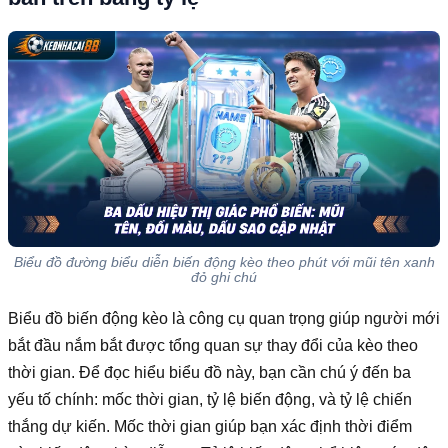
Biểu đồ đường biểu diễn biến động kèo theo phút với mũi tên xanh
đỏ ghi chú
Biểu đồ biến động kèo là công cụ quan trọng giúp người mới
bắt đầu nắm bắt được tổng quan sự thay đổi của kèo theo
thời gian. Để đọc hiểu biểu đồ này, bạn cần chú ý đến ba
yếu tố chính: mốc thời gian, tỷ lệ biến động, và tỷ lệ chiến
thắng dự kiến. Mốc thời gian giúp bạn xác định thời điểm