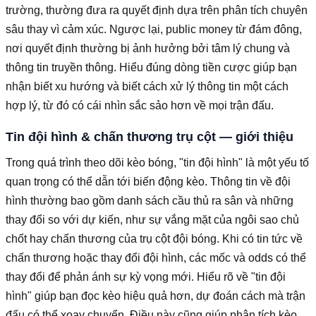
trường, thường đưa ra quyết định dựa trên phân tích chuyên
sâu thay vì cảm xúc. Ngược lại, public money từ đám đông,
nơi quyết định thường bị ảnh hưởng bởi tâm lý chung và
thông tin truyền thông. Hiểu đúng dòng tiền cược giúp bạn
nhận biết xu hướng và biết cách xử lý thông tin một cách
hợp lý, từ đó có cái nhìn sắc sảo hơn về mọi trận đấu.
Tin đội hình & chấn thương trụ cột — giới thiệu
Trong quá trình theo dõi kèo bóng, "tin đội hình" là một yếu tố
quan trọng có thể dẫn tới biến động kèo. Thông tin về đội
hình thường bao gồm danh sách cầu thủ ra sân và những
thay đổi so với dự kiến, như sự vắng mặt của ngôi sao chủ
chốt hay chấn thương của trụ cột đội bóng. Khi có tin tức về
chấn thương hoặc thay đổi đội hình, các mốc và odds có thể
thay đổi để phản ánh sự kỳ vọng mới. Hiểu rõ về "tin đội
hình" giúp bạn đọc kèo hiệu quả hơn, dự đoán cách mà trận
đấu có thể xoay chuyển. Điều này cũng giúp phân tích kèo