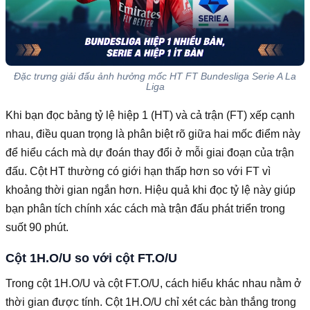
Đặc trưng giải đấu ảnh hưởng mốc HT FT Bundesliga Serie A La
Liga
Khi bạn đọc bảng tỷ lệ hiệp 1 (HT) và cả trận (FT) xếp cạnh
nhau, điều quan trọng là phân biệt rõ giữa hai mốc điểm này
để hiểu cách mà dự đoán thay đổi ở mỗi giai đoạn của trận
đấu. Cột HT thường có giới hạn thấp hơn so với FT vì
khoảng thời gian ngắn hơn. Hiệu quả khi đọc tỷ lệ này giúp
bạn phân tích chính xác cách mà trận đấu phát triển trong
suốt 90 phút.
Cột 1H.O/U so với cột FT.O/U
Trong cột 1H.O/U và cột FT.O/U, cách hiểu khác nhau nằm ở
thời gian được tính. Cột 1H.O/U chỉ xét các bàn thắng trong