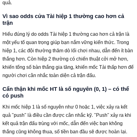
quả.
Vì sao odds cửa Tài hiệp 1 thường cao hơn cả
trận
Hiểu đúng lý do odds Tài hiệp 1 thường cao hơn cả trận là
một yếu tố quan trọng giúp bạn nắm vững kiến thức. Trong
hiệp 1, các đội thường thăm dò lối chơi nhau, dẫn đến ít bàn
thắng hơn. Còn hiệp 2 thường có chiến thuật cởi mở hơn,
khiến tổng số bàn thắng gia tăng, khiến mốc Tài thấp hơn để
người chơi cân nhắc toàn diện cả trận đấu.
Cẩn thận khi mốc HT là số nguyên (0, 1) – có thể
có push
Khi mốc hiệp 1 là số nguyên như 0 hoặc 1, việc xảy ra kết
quả "push" là điều cần được cân nhắc kỹ. "Push" xảy ra khi
kết quả trận đấu trùng với mốc, dẫn đến việc bạn không
thắng cũng không thua, số tiền ban đầu sẽ được hoàn lại.