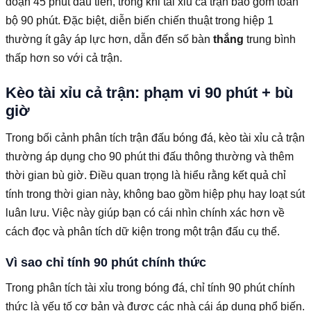
đoạn 45 phút đầu tiên, trong khi tài xỉu cả trận bao gồm toàn
bộ 90 phút. Đặc biệt, diễn biến chiến thuật trong hiệp 1
thường ít gây áp lực hơn, dẫn đến số bàn
thắng
trung bình
thấp hơn so với cả trận.
Kèo tài xỉu cả trận: phạm vi 90 phút + bù
giờ
Trong bối cảnh phân tích trận đấu bóng đá, kèo tài xỉu cả trận
thường áp dụng cho 90 phút thi đấu thông thường và thêm
thời gian bù giờ. Điều quan trọng là hiểu rằng kết quả chỉ
tính trong thời gian này, không bao gồm hiệp phụ hay loạt sút
luân lưu. Việc này giúp bạn có cái nhìn chính xác hơn về
cách đọc và phân tích dữ kiện trong một trận đấu cụ thể.
Vì sao chỉ tính 90 phút chính thức
Trong phân tích tài xỉu trong bóng đá, chỉ tính 90 phút chính
thức là yếu tố cơ bản và được các nhà cái áp dụng phổ biến.