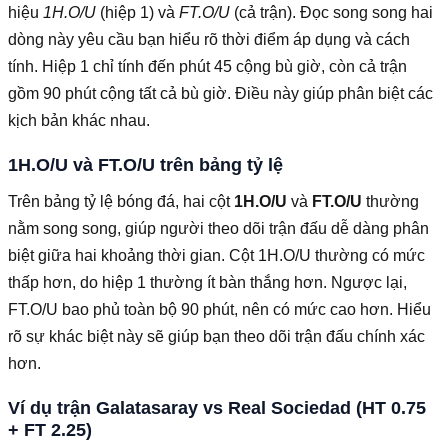
hiệu
1H.O/U
(hiệp 1) và
FT.O/U
(cả trận). Đọc song song hai
dòng này yêu cầu bạn hiểu rõ thời điểm áp dụng và cách
tính. Hiệp 1 chỉ tính đến phút 45 cộng bù giờ, còn cả trận
gồm 90 phút cộng tất cả bù giờ. Điều này giúp phân biệt các
kịch bản khác nhau.
1H.O/U và FT.O/U trên bảng tỷ lệ
Trên bảng tỷ lệ bóng đá, hai cột
1H.O/U
và
FT.O/U
thường
nằm song song, giúp người theo dõi trận đấu dễ dàng phân
biệt giữa hai khoảng thời gian. Cột 1H.O/U thường có mức
thấp hơn, do hiệp 1 thường ít bàn thắng hơn. Ngược lại,
FT.O/U bao phủ toàn bộ 90 phút, nên có mức cao hơn. Hiểu
rõ sự khác biệt này sẽ giúp bạn theo dõi trận đấu chính xác
hơn.
Ví dụ trận Galatasaray vs Real Sociedad (HT 0.75
+ FT 2.25)