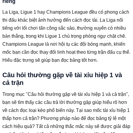
riêng
La Liga, Ligue 1 hay Champions League đều có phong cách
thi đấu khác biệt ảnh hưởng đến cách đọc tài. La Liga nổi
tiếng với lối chơi tấn công sắc sảo, thường xuyên có nhiều
bàn thắng, trong khi Ligue 1 chú trọng phòng ngự chặt chẽ.
Champions League là nơi hội tụ các đội bóng mạnh, khiến
mốc bạn cần đọc thay đổi linh hoạt theo từng trận đấu cụ thể.
Hiểu đặc trưng sẽ giúp bạn đọc bảng tốt hơn.
Câu hỏi thường gặp về tài xỉu hiệp 1 và
cả trận
Trong mục "Câu hỏi thường gặp về tài xỉu hiệp 1 và cả trận",
bạn sẽ tìm thấy các câu trả lời thường gặp giúp hiểu rõ hơn
về cách đọc loại kèo phổ biến này. Tại sao mốc tài xỉu hiệp 1
thấp hơn cả trận? Phương pháp nào để đọc bảng tỷ lệ một
cách hiệu quả? Tất cả những thắc mắc này sẽ được giải đáp