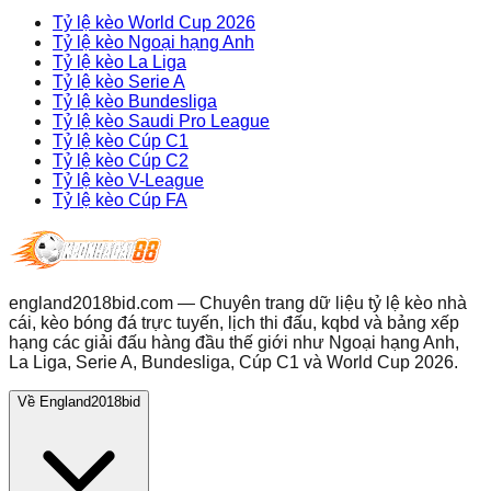
Tỷ lệ kèo World Cup 2026
Tỷ lệ kèo Ngoại hạng Anh
Tỷ lệ kèo La Liga
Tỷ lệ kèo Serie A
Tỷ lệ kèo Bundesliga
Tỷ lệ kèo Saudi Pro League
Tỷ lệ kèo Cúp C1
Tỷ lệ kèo Cúp C2
Tỷ lệ kèo V-League
Tỷ lệ kèo Cúp FA
england2018bid.com — Chuyên trang dữ liệu tỷ lệ kèo nhà
cái, kèo bóng đá trực tuyến, lịch thi đấu, kqbd và bảng xếp
hạng các giải đấu hàng đầu thế giới như Ngoại hạng Anh,
La Liga, Serie A, Bundesliga, Cúp C1 và World Cup 2026.
Về England2018bid