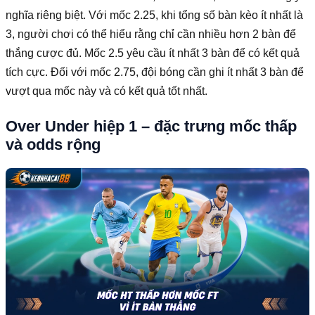
nghĩa riêng biệt. Với mốc 2.25, khi tổng số bàn kèo ít nhất là
3, người chơi có thể hiểu rằng chỉ cần nhiều hơn 2 bàn để
thắng cược đủ. Mốc 2.5 yêu cầu ít nhất 3 bàn để có kết quả
tích cực. Đối với mốc 2.75, đội bóng cần ghi ít nhất 3 bàn để
vượt qua mốc này và có kết quả tốt nhất.
Over Under hiệp 1 – đặc trưng mốc thấp
và odds rộng