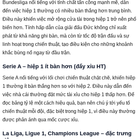
Bundesliga nổi tiếng với tính chất tấn công mạnh mẽ, dẫn
đến việc hiệp 1 thường có nhiều bàn thắng hơn trung bình.
Điều này khiến việc mở rộng cửa tài trong hiệp 1 trở nên phổ
biến hơn. Tính hấp dẫn của giải đấu Đức không chỉ xuất
phát từ khả năng ghi bàn, mà còn từ tốc độ trận đấu và sự
linh hoạt trong chiến thuật, tạo điều kiện cho những khoảnh
khắc bùng nổ ngay từ đầu trận.
Serie A – hiệp 1 ít bàn hơn (đẩy xỉu HT)
Serie A nổi tiếng với lối chơi chiến thuật chặt chẽ, khiến hiệp
1 thường ít bàn thắng hơn so với hiệp 2. Điều này dẫn đến
việc nhà cái thường đặt mức tài xỉu cho hiệp 1 thấp hơn. Để
đọc bảng tỷ lệ một cách hiệu quả, bạn nên chú ý tới yếu tố
chiến thuật mỗi đội, đặc biệt trong hiệp 1, vì điều này thường
được phản ánh qua mốc cược xỉu.
La Liga, Ligue 1, Champions League – đặc trưng