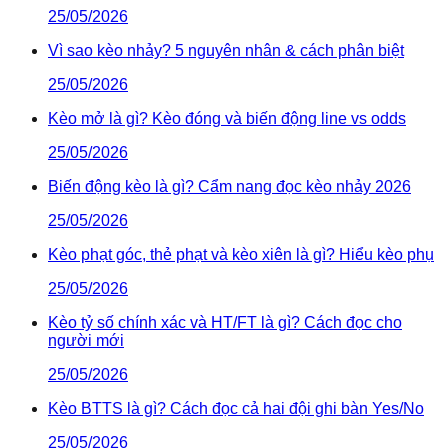
25/05/2026
Vì sao kèo nhảy? 5 nguyên nhân & cách phân biệt
25/05/2026
Kèo mở là gì? Kèo đóng và biến động line vs odds
25/05/2026
Biến động kèo là gì? Cẩm nang đọc kèo nhảy 2026
25/05/2026
Kèo phạt góc, thẻ phạt và kèo xiên là gì? Hiểu kèo phụ
25/05/2026
Kèo tỷ số chính xác và HT/FT là gì? Cách đọc cho
người mới
25/05/2026
Kèo BTTS là gì? Cách đọc cả hai đội ghi bàn Yes/No
25/05/2026