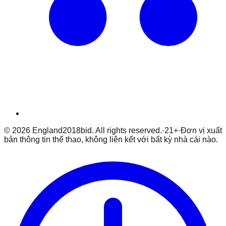
©
2026
England2018bid
. All rights reserved.
·
21+
·
Đơn vị xuất
bản thông tin thể thao, không liên kết với bất kỳ nhà cái nào.