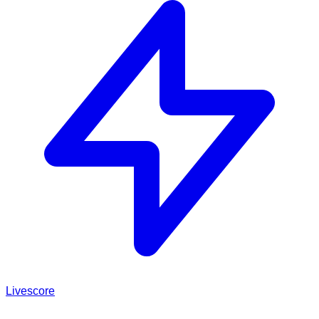
Livescore