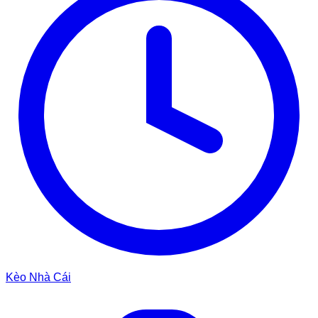
Kèo Nhà Cái