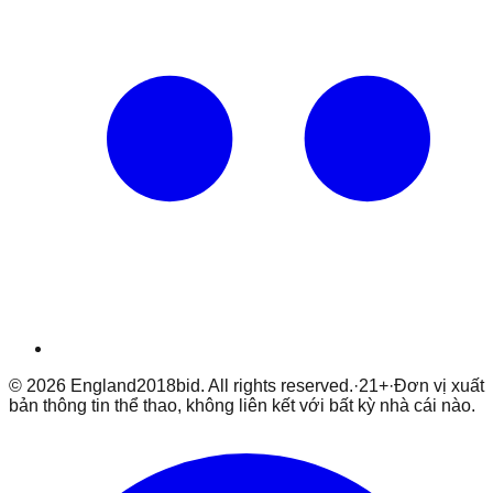
©
2026
England2018bid
. All rights reserved.
·
21+
·
Đơn vị xuất
bản thông tin thể thao, không liên kết với bất kỳ nhà cái nào.