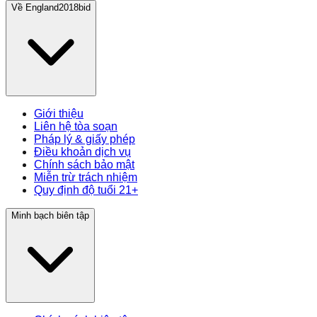
Về England2018bid
Giới thiệu
Liên hệ tòa soạn
Pháp lý & giấy phép
Điều khoản dịch vụ
Chính sách bảo mật
Miễn trừ trách nhiệm
Quy định độ tuổi 21+
Minh bạch biên tập