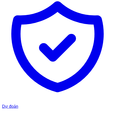
Dự đoán