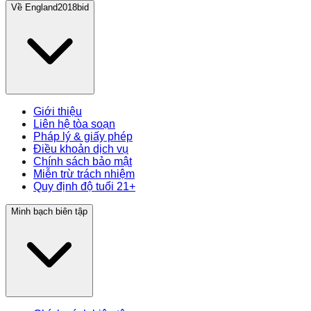
Về England2018bid
Giới thiệu
Liên hệ tòa soạn
Pháp lý & giấy phép
Điều khoản dịch vụ
Chính sách bảo mật
Miễn trừ trách nhiệm
Quy định độ tuổi 21+
Minh bạch biên tập