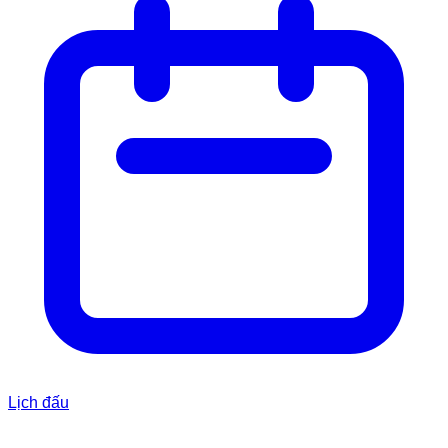
Lịch đấu